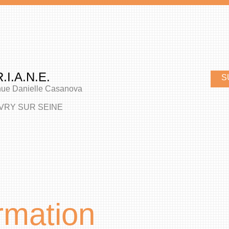
.I.A.N.E.
S
nue Danielle Casanova
IVRY SUR SEINE
rmation