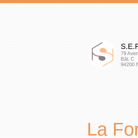
S.E.R
79 Ave
Bât. C
94200 
La Fo